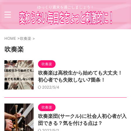
ゆっくり週末を過ごしましょう！
HOME
>
吹奏楽
>
吹奏楽
吹奏楽
吹奏楽は高校生から始めても大丈夫！
初心者でも失敗しない7箇条！
2022/5/4
吹奏楽
吹奏楽団(サークル)に社会人初心者が入
団できる？気を付ける点は？
2022/5/2